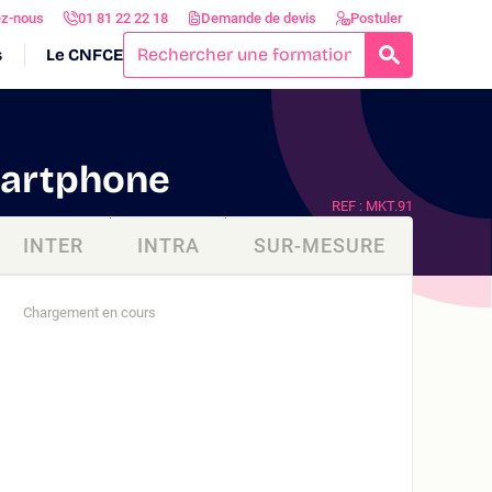
ez-nous
01 81 22 22 18
Demande de devis
Postuler
s
Le CNFCE
RECHERCH
martphone
REF : MKT.91
INTER
INTRA
SUR-MESURE