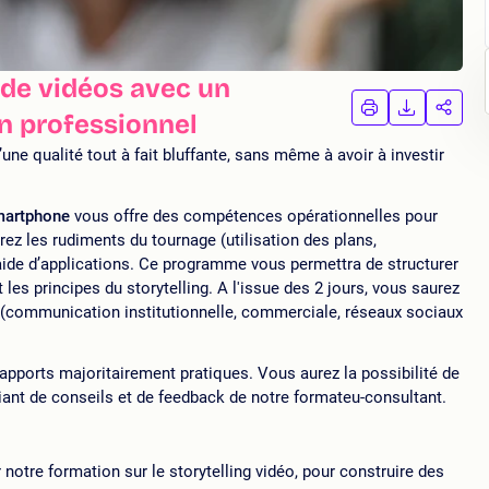
de vidéos avec un
IMPRIMER
TÉLÉCHA
PAR
n professionnel
LA
LA
FORMATION
FORMAT
FORM
ne qualité tout à fait bluffante, sans même à avoir à investir
smartphone
vous offre des compétences opérationnelles pour
drez les rudiments du tournage (utilisation des plans,
aide d’applications. Ce programme vous permettra de structurer
es principes du storytelling. A l'issue des 2 jours, vous saurez
 (communication institutionnelle, commerciale, réseaux sociaux
apports majoritairement pratiques. Vous aurez la possibilité de
iant de conseils et de feedback de notre formateu-consultant.
otre formation sur le storytelling vidéo, pour construire des