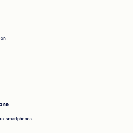
ion
hone
 aux smartphones