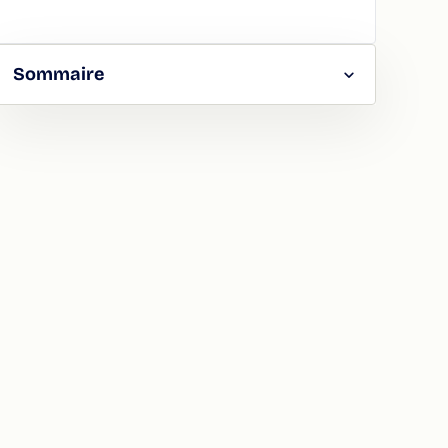
Sommaire
RGER
TAGER
LA
ION
ATION