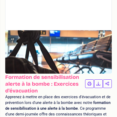
Formation de sensibilisation
alerte à la bombe : Exercices
IMPRIMER
TÉLÉCHA
PAR
LA
LA
d'évacuation
FORMATION
FORMAT
FOR
Apprenez à mettre en place des exercices d'évacuation et de
prévention lors d'une alerte à la bombe avec notre
formation
de sensibilisation à une alerte à la bombe
. Ce programme
d'une demi-journée offre des connaissances théoriques et