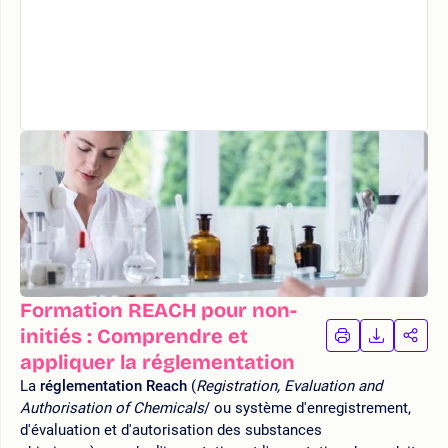
Formation REACH pour non-
initiés : Comprendre et
IMPRIMER
TÉLÉCHA
PAR
LA
LA
appliquer la réglementation
FORMATION
FORMAT
FOR
La
réglementation Reach
(
Registration, Evaluation and
Authorisation of Chemicals
/ ou système d'enregistrement,
d'évaluation et d'autorisation des substances