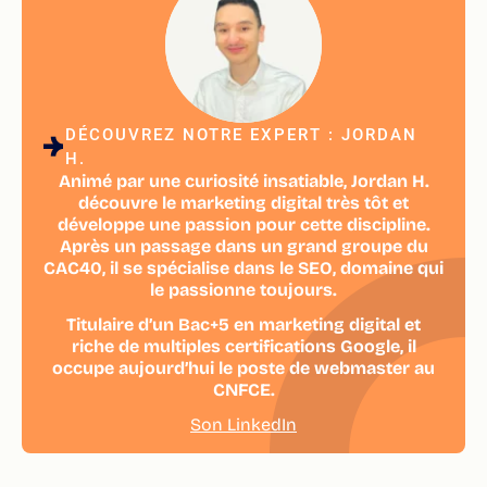
DÉCOUVREZ NOTRE EXPERT : JORDAN
H.
Animé par une curiosité insatiable, Jordan H.
découvre le marketing digital très tôt et
développe une passion pour cette discipline.
Après un passage dans un grand groupe du
CAC40, il se spécialise dans le SEO, domaine qui
le passionne toujours.
Titulaire d’un Bac+5 en marketing digital et
riche de multiples certifications Google, il
occupe aujourd’hui le poste de webmaster au
CNFCE.
Son LinkedIn