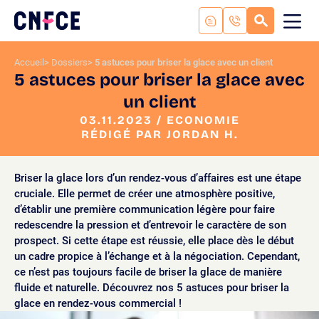
Aller
au
RECHERC
ME
Logo
MOB
contenu
site
Aller
Accueil
Dossiers
5 astuces pour briser la glace avec un client
au
5 astuces pour briser la glace avec
menu
un client
Aller
à
03.11.2023 / ECONOMIE
la
RÉDIGÉ PAR JORDAN H.
recherche
Briser la glace lors d’un rendez-vous d’affaires est une étape
cruciale. Elle permet de créer une atmosphère positive,
d’établir une première communication légère pour faire
redescendre la pression et d’entrevoir le caractère de son
prospect. Si cette étape est réussie, elle place dès le début
un cadre propice à l’échange et à la négociation. Cependant,
ce n’est pas toujours facile de briser la glace de manière
fluide et naturelle. Découvrez nos 5 astuces pour briser la
glace en rendez-vous commercial !