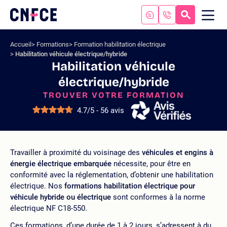
Aller
au
RECHERC
ME
Logo
MOB
contenu
site
Aller
Accueil
Formations
Formation habilitation électrique
au
Habilitation véhicule électrique/hybride
menu
Habilitation véhicule
Aller
électrique/hybride
à
la
TROUVER VOTRE FORMATION
recherche
4.7/5 - 56 avis
Travailler à proximité du voisinage des
véhicules et engins à
énergie électrique embarquée
nécessite, pour être en
conformité avec la réglementation, d’obtenir une habilitation
électrique. Nos
formations habilitation électrique pour
véhicule hybride ou électrique
sont conformes à la norme
électrique NF C18-550.
Ces formations, d’une durée de 1 à 2 jours, s’adressent à du