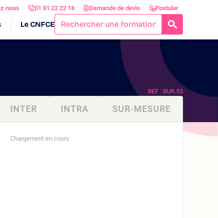
ez-nous
01 81 22 22 18
Demande de devis
Postuler
s
Le CNFCE
RECHERCH
REF : BUR.55
INTER
INTRA
SUR-MESURE