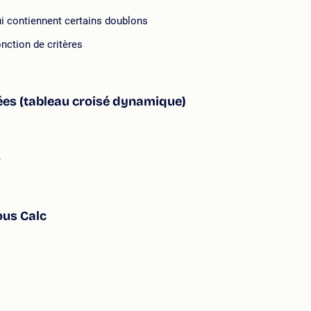
ui contiennent certains doublons
onction de critères
nnées (tableau croisé dynamique)
e
ous Calc