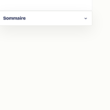
Sommaire
RGER
TAGER
LA
ION
ATION