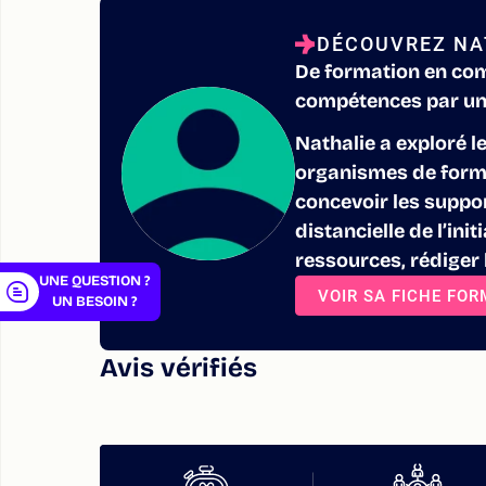
DÉCOUVREZ NA
De formation en com
compétences par un 
er
Nathalie a exploré l
organismes de format
concevoir les suppo
distancielle de l’ini
ressources, rédiger l
UNE QUESTION ?
VOIR SA FICHE FO
UN BESOIN ?
Avis vérifiés