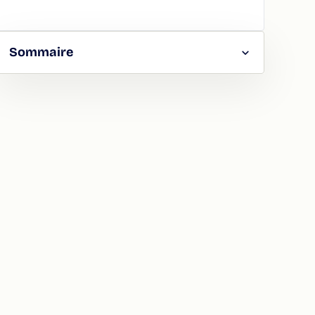
Sommaire
RGER
TAGER
LA
ION
ATION