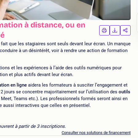
ation à distance, ou en
IMPRIMER
TÉLÉCHA
PAR
té
LA
LA
FORMATION
FORMAT
FORM
 fait que les stagiaires sont seuls devant leur écran. Un manque
 conduire à un désintérêt, voir à rendre une action de formation
ctions et les expériences à l’aide des outils numériques pour
ion et plus actifs devant leur écran.
ation en ligne
aidera les formateurs à susciter l’engagement et
 2 jours se concentre majoritairement sur l’utilisation des
outils
Meet, Teams etc.). Les professionnels formés seront ainsi en
aussi interactives que celles en présentiel.
vrent à partir de 3 inscriptions.
Consulter nos solutions de financement