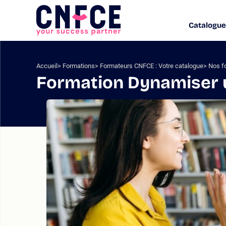
Aller
au
Catalogue
Logo
contenu
site
Aller
au
menu
Accueil
Formations
Formateurs CNFCE : Votre catalogue
Nos f
Aller
Formation Dynamiser u
à
la
recherche