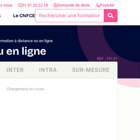
ez-nous
01 81 22 22 18
Demande de devis
Postuler
s
Le CNFCE
RECHERCH
mation à distance ou en ligne
 en ligne
REF : FFI.01
INTER
INTRA
SUR-MESURE