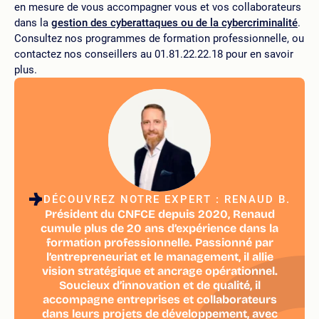
en mesure de vous accompagner vous et vos collaborateurs
dans la
gestion des cyberattaques ou de la cybercriminalité
.
Consultez nos programmes de formation professionnelle, ou
contactez nos conseillers au 01.81.22.22.18 pour en savoir
plus.
DÉCOUVREZ NOTRE EXPERT : RENAUD B.
Président du CNFCE depuis 2020, Renaud
cumule plus de 20 ans d’expérience dans la
formation professionnelle. Passionné par
l’entrepreneuriat et le management, il allie
vision stratégique et ancrage opérationnel.
Soucieux d’innovation et de qualité, il
accompagne entreprises et collaborateurs
dans leurs projets de développement, avec