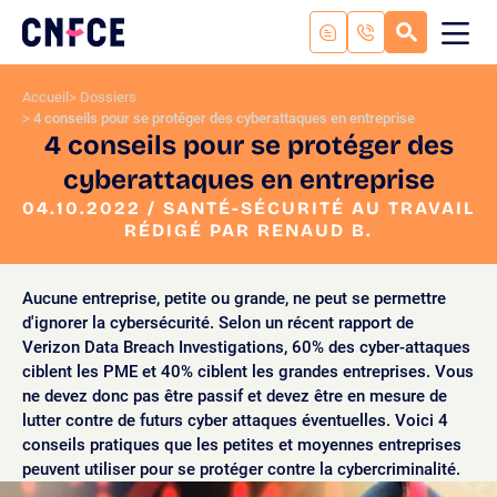
Aller
au
RECHERC
ME
Logo
MOB
contenu
site
Aller
Accueil
Dossiers
au
4 conseils pour se protéger des cyberattaques en entreprise
menu
4 conseils pour se protéger des
Aller
cyberattaques en entreprise
à
la
04.10.2022 / SANTÉ-SÉCURITÉ AU TRAVAIL
RÉDIGÉ PAR RENAUD B.
recherche
Aucune entreprise, petite ou grande, ne peut se permettre
d'ignorer la cybersécurité. Selon un récent rapport de
Verizon Data Breach Investigations, 60% des cyber-attaques
ciblent les PME et 40% ciblent les grandes entreprises. Vous
ne devez donc pas être passif et devez être en mesure de
lutter contre de futurs cyber attaques éventuelles. Voici 4
conseils pratiques que les petites et moyennes entreprises
peuvent utiliser pour se protéger contre la cybercriminalité.